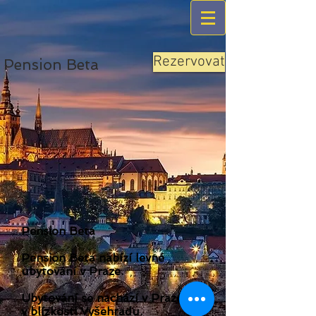
Rezervovat
Pension Beta
Pension Beta
Pension Beta nabízí levné
ubytování v Praze.
Ubytování se nachází v Praze 2,
v blízkosti Vyšehradu.