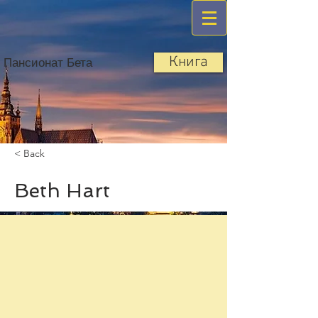
Книга
Пансионат Бета
< Back
Beth Hart