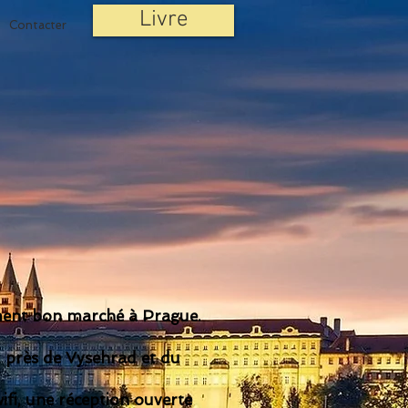
Livre
Contacter
ent bon marché à Prague.
, près de Vysehrad et du
ifi, une réception ouverte