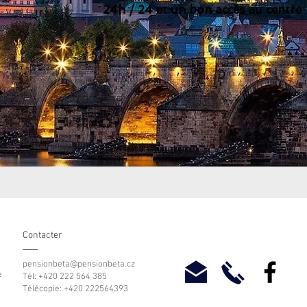
24h / 24 et un bon accès au centre
Contacter
pensionbeta@pensionbeta.cz
e
Tél: +420 222 564 385
Télécopie: +420 222564393