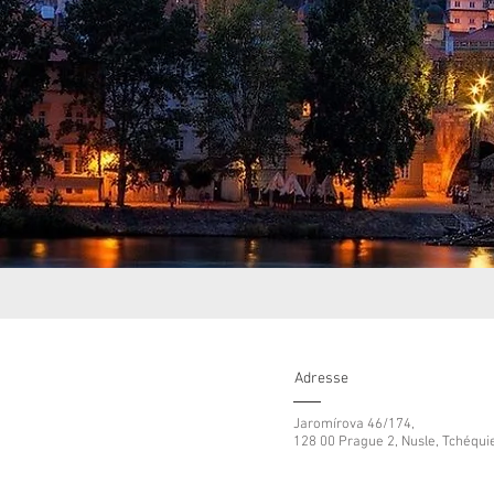
Adresse
Jaromírova 46/174,
128 00 Prague 2, Nusle, Tchéqui