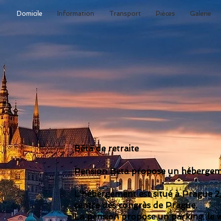
Domicile
Information
Transport
Pièces
Galerie
Bêta de retraite
Pension Beta propose un hébergem
L'hébergement est situé à Prague 2
centre des congrès de Prague.
La pension propose un parking, le w